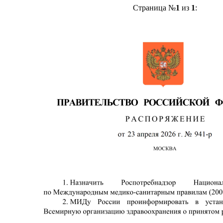
Страница №
1
из
1
: