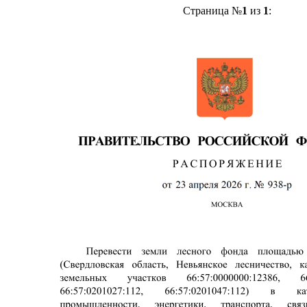
Страница №
1
из
1
: