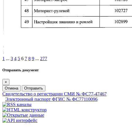
1
...
3
4
5
6
7
8
9
...
277
Отправить документ
×
Отмена
Отправить
Свидетельство о регистрации СМИ № ФС77-47467
Электронный паспорт ФГИС № ФС77110096