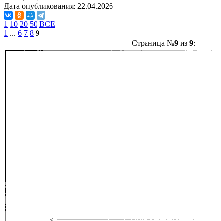
Дата опубликования:
22.04.2026
1
10
20
50
ВСЕ
1
...
6
7
8
9
Страница №
9
из
9
: