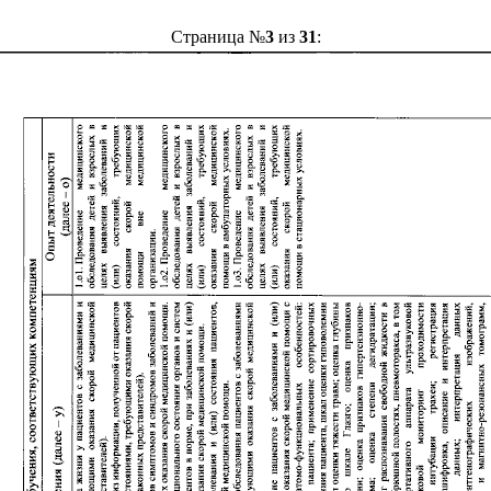
Страница №
3
из
31
: