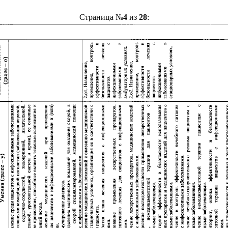
Страница №
4
из
28
: