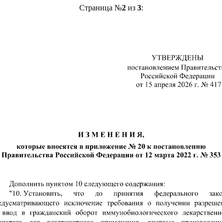
Страница №
2
из
3
: