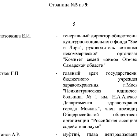
Страница №
5
из
9
: