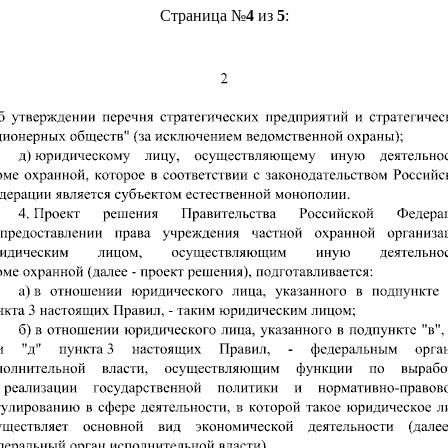
Страница №
4
из
5
: