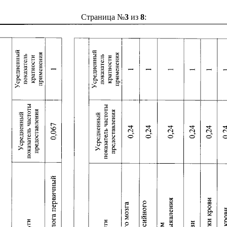
Страница №
3
из
8
: