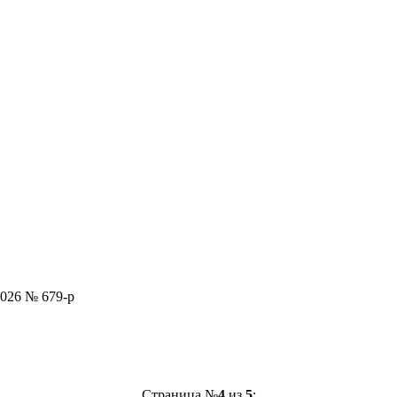
2026 № 679-р
Страница №
4
из
5
: