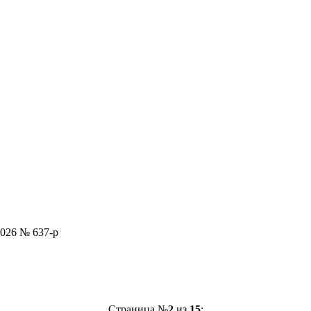
2026 № 637-р
Страница №
2
из
15
: