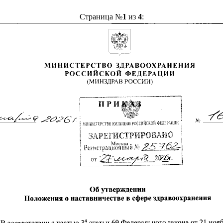
Страница №
1
из
4
: