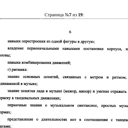
Страница №
7
из
19
: