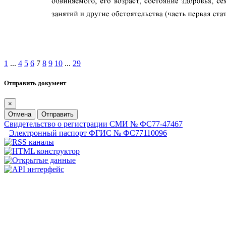
1
...
4
5
6
7
8
9
10
...
29
Отправить документ
×
Отмена
Отправить
Свидетельство о регистрации СМИ № ФС77-47467
Электронный паспорт ФГИС № ФС77110096