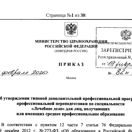
Страница №
1
из
30
: