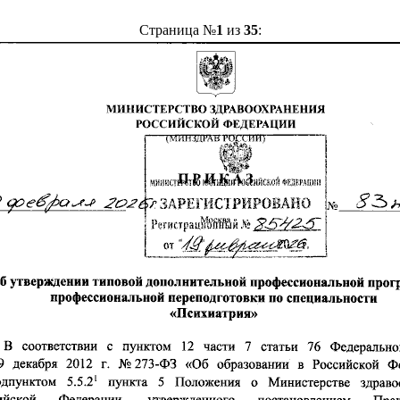
Страница №
1
из
35
: