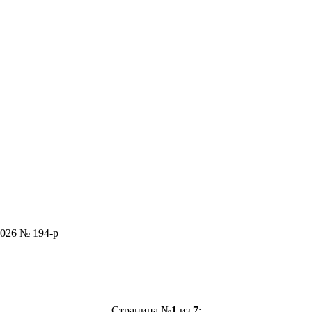
2026 № 194-р
Страница №
1
из
7
: