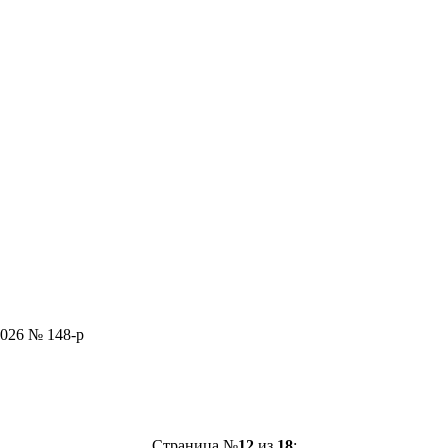
2026 № 148-р
Страница №
12
из
18
: