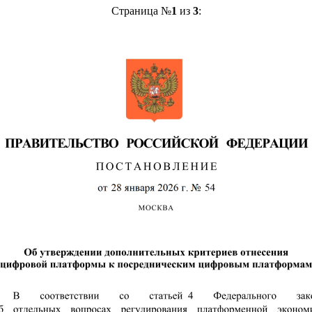
Страница №
1
из
3
: