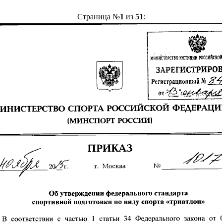
Страница №
1
из
51
: