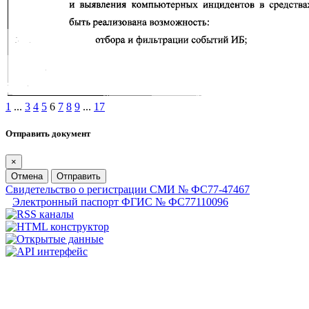
1
...
3
4
5
6
7
8
9
...
17
Отправить документ
×
Отмена
Отправить
Свидетельство о регистрации СМИ № ФС77-47467
Электронный паспорт ФГИС № ФС77110096