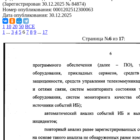
(Зарегистрирован 30.12.2025 № 84874)
Номер опубликования:
0001202512300063
Дата опубликования:
30.12.2025
1
10
20
50
ВСЕ
1
...
3
4
5
6
7
8
9
...
17
Страница №
6
из
17
: