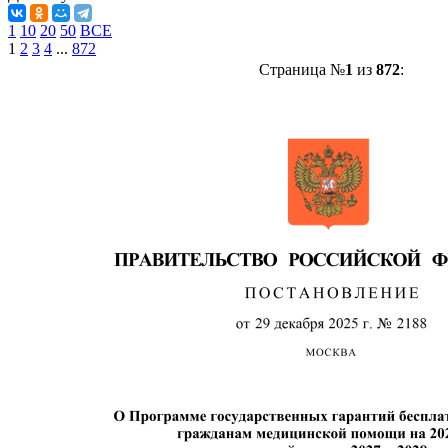
1
10
20
50
ВСЕ
1
2
3
4
...
872
Страница №
1
из
872
: