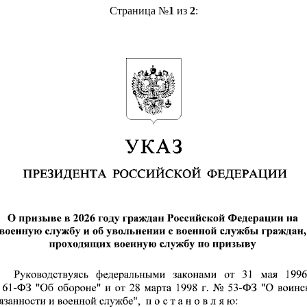
Страница №
1
из
2
: