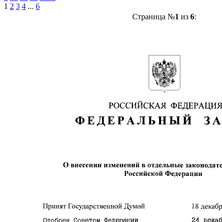
1
2
3
4
...
6
Страница №
1
из
6
: