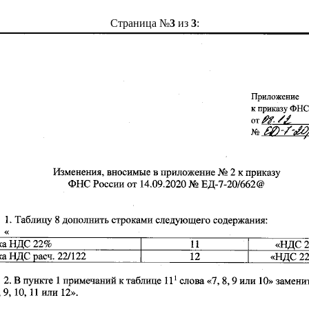
Страница №
3
из
3
: