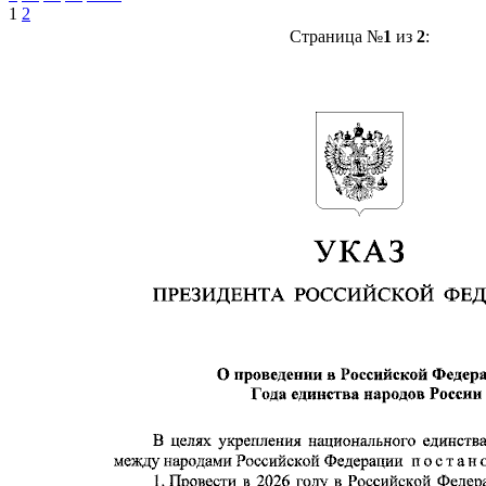
1
2
Страница №
1
из
2
: