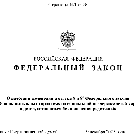
Страница №
1
из
3
: