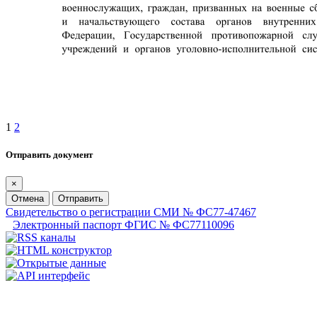
1
2
Отправить документ
×
Отмена
Отправить
Свидетельство о регистрации СМИ № ФС77-47467
Электронный паспорт ФГИС № ФС77110096