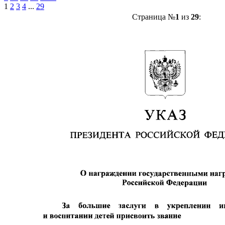
1
2
3
4
...
29
Страница №
1
из
29
: