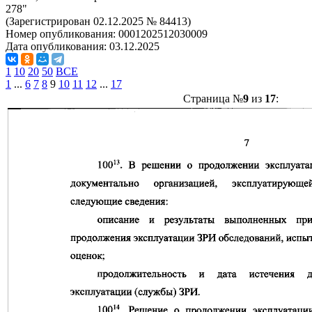
278"
(Зарегистрирован 02.12.2025 № 84413)
Номер опубликования:
0001202512030009
Дата опубликования:
03.12.2025
1
10
20
50
ВСЕ
1
...
6
7
8
9
10
11
12
...
17
Страница №
9
из
17
: