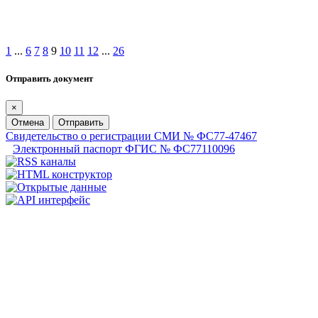
1
...
6
7
8
9
10
11
12
...
26
Отправить документ
×
Отмена
Отправить
Свидетельство о регистрации СМИ № ФС77-47467
Электронный паспорт ФГИС № ФС77110096