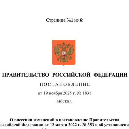
Страница №
1
из
6
: