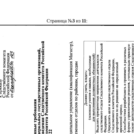
Страница №
3
из
11
: