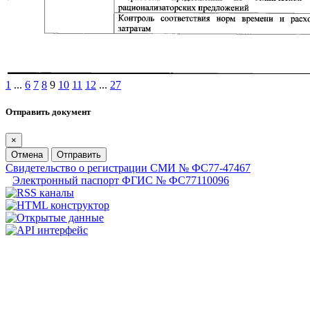
1
...
6
7
8
9
10
11
12
...
27
Отправить документ
×
Отмена
Отправить
Свидетельство о регистрации СМИ № ФС77-47467
Электронный паспорт ФГИС № ФС77110096