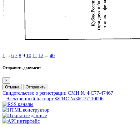
1
...
6
7
8
9
10
11
12
...
40
Отправить документ
×
Отмена
Отправить
Свидетельство о регистрации СМИ № ФС77-47467
Электронный паспорт ФГИС № ФС77110096