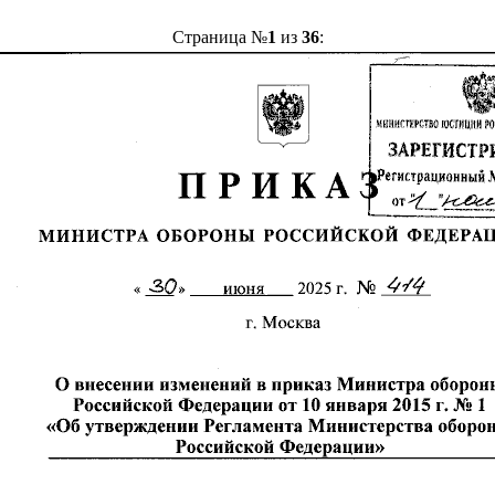
Страница №
1
из
36
: