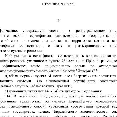
Страница №
8
из
9
: