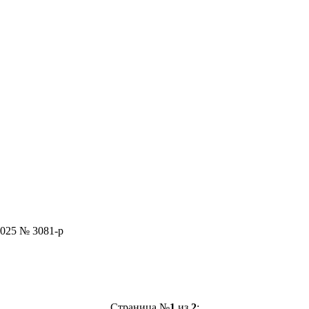
2025 № 3081-р
Страница №
1
из
2
: