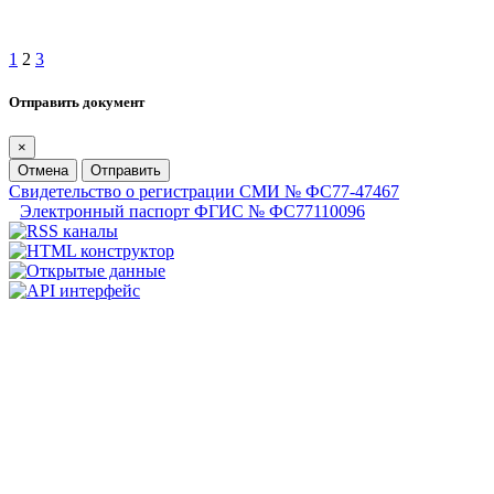
1
2
3
Отправить документ
×
Отмена
Отправить
Свидетельство о регистрации СМИ № ФС77-47467
Электронный паспорт ФГИС № ФС77110096