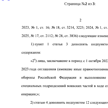
Страница №
2
из
3
: