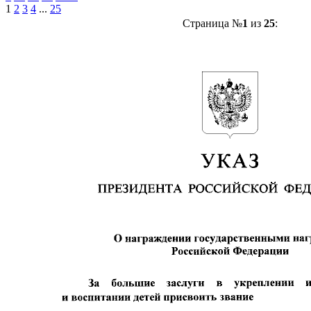
1
2
3
4
...
25
Страница №
1
из
25
: