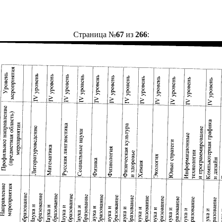
Страница №
67
из
266
: