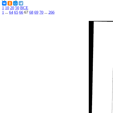
1
10
20
50
ВСЕ
1
...
64
65
66
67
68
69
70
...
266