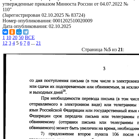
утвержденные приказом Минюста России от 04.07.2022 №
110"
(Зарегистрирован 02.10.2025 № 83724)
Номер опубликования:
0001202510020009
Дата опубликования:
02.10.2025
1
10
20
50
ВСЕ
1
2
3
4
5
6
7
8
...
21
Страница №
5
из
21
: