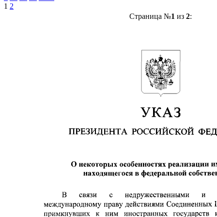
1
2
Страница №
1
из
2
: