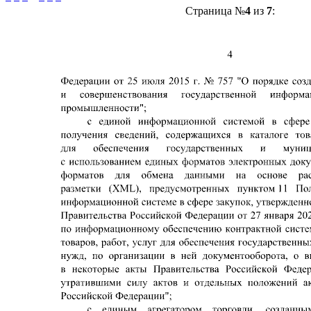
Страница №
4
из
7
: