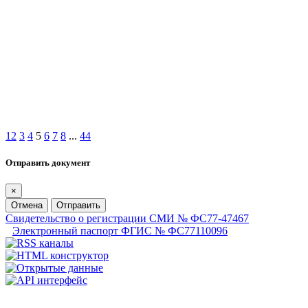
1
2
3
4
5
6
7
8
...
44
Отправить документ
×
Отмена
Отправить
Свидетельство о регистрации СМИ № ФС77-47467
Электронный паспорт ФГИС № ФС77110096