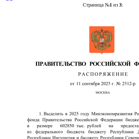
Страница №
1
из
3
: