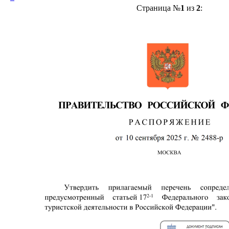
Страница №
1
из
2
: