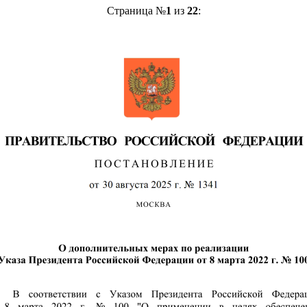
Страница №
1
из
22
: