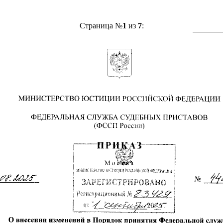
Страница №
1
из
7
: